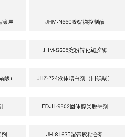
阻隔涂层
JHM-N660胶黏物控制酶
JHM-S665淀粉转化施胶酶
二磺酸）
JHZ-724液体增白剂（四磺酸）
剂
FDJH-9802固体醇类脱墨剂
定剂
JH-SL635湿帘胶粘合剂