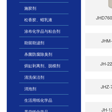
施胶剂
JHD7
松香胶、蜡乳液
涂布化学品与粘合剂
JHM
助留助滤剂
杀菌防腐除臭剂
JH-
烘缸剥离剂、脱模剂
清洗保洁剂
JHZ
消泡剂
生活用纸化学品
JH-
果袋纸化学品