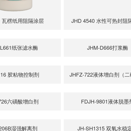
60 瓦楞纸用阻隔涂层
JHD 4540 水性可热封
-L661纸张滤水酶
JHM-D666打浆酶
2216 胶粘物控制剂
JHFZ-722液体增白剂（
-726六磺酸增白剂
FDJH-9801液体脱墨
1206B湿强解离剂
JH-SH1315 双氧水稳